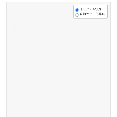
+
オリジナル写真
自動カラー化写真
-