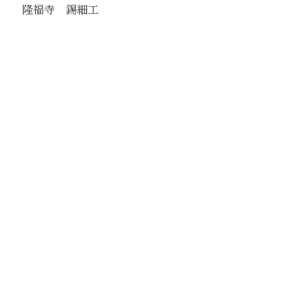
隆福寺 錫細工
駅
北京
路線
京古線
京包線
大台線
通州東站線
撮影年月
1939年6月19日
撮影者