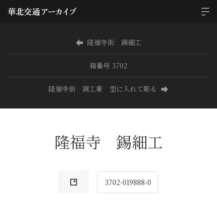
隆福寺街 錫細工
箱番号 3702
隆福寺街 錫工業 型に入れて彫る
隆福寺 錫細工
3702-019888-0