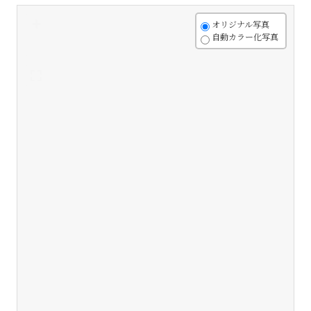
+
オリジナル写真
自動カラー化写真
-