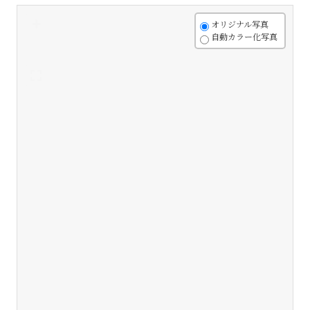
+
オリジナル写真
自動カラー化写真
-