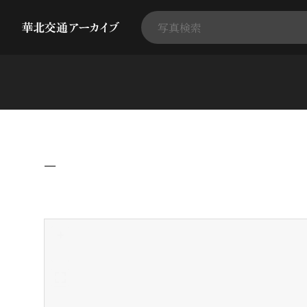
−
+
-