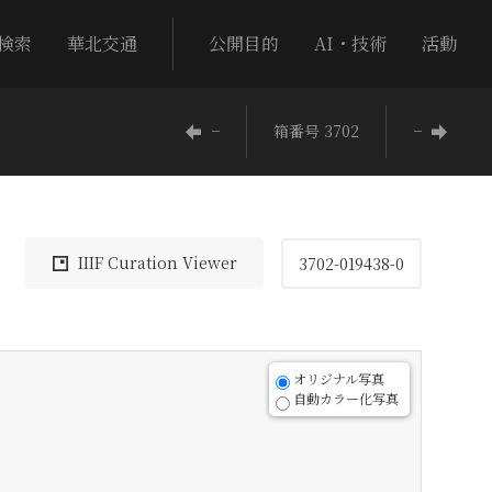
検索
華北交通
公開目的
AI・技術
活動
−
箱番号 3702
−
IIIF Curation Viewer
3702-019438-0
オリジナル写真
自動カラー化写真