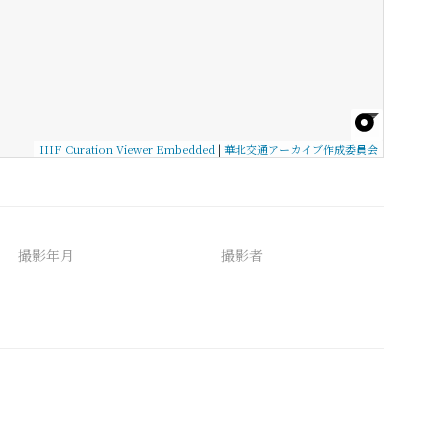
IIIF Curation Viewer Embedded
|
華北交通アーカイブ作成委員会
撮影年月
撮影者
備考