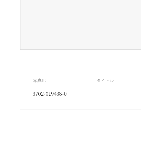
写真ID
タイトル
3702-019438-0
−
分類番号
検閲印