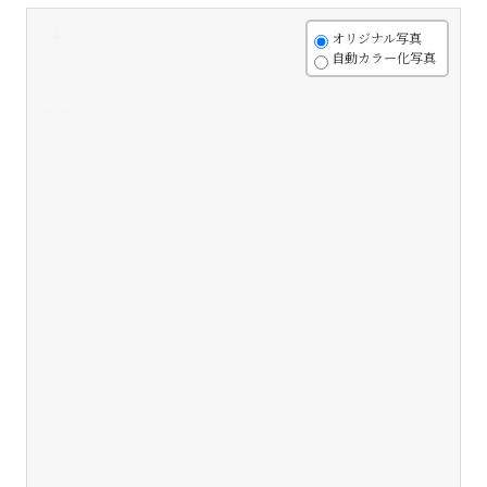
+
オリジナル写真
自動カラー化写真
-