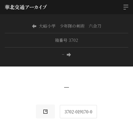
大峪小学 少年隊の剣術 六合刀
箱番号 3702
−
−
3702-019170-0