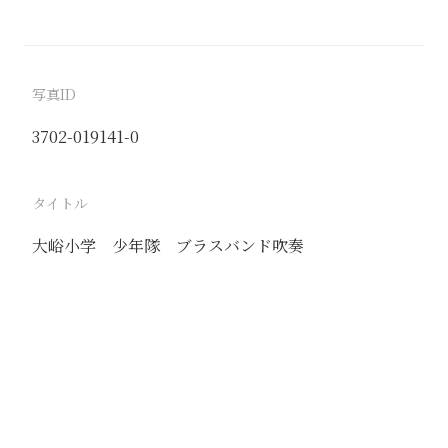
写真ID
3702-019141-0
タイトル
大峪小学 少年隊 ブラスバンド吹奏
駅
盧溝橋
路線