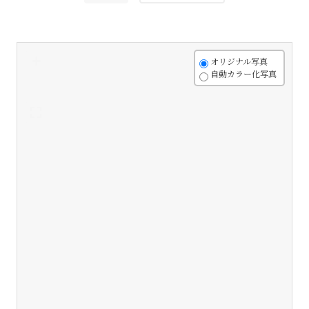
+
オリジナル写真
自動カラー化写真
-