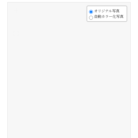
+
オリジナル写真
自動カラー化写真
-