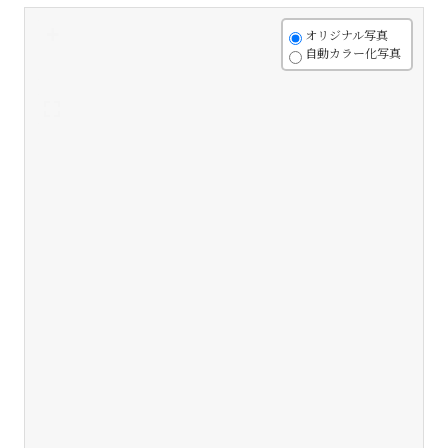
+
オリジナル写真
自動カラー化写真
-