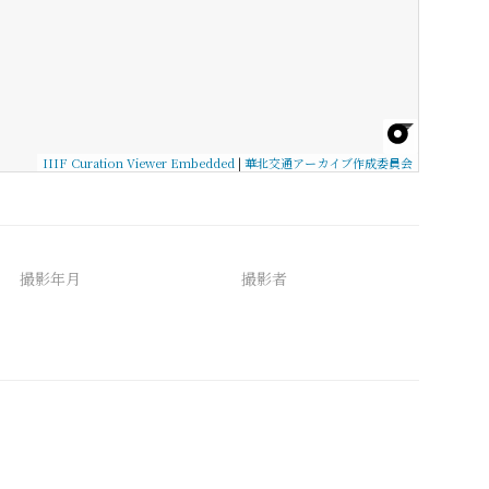
IIIF Curation Viewer Embedded
|
華北交通アーカイブ作成委員会
撮影年月
撮影者
備考