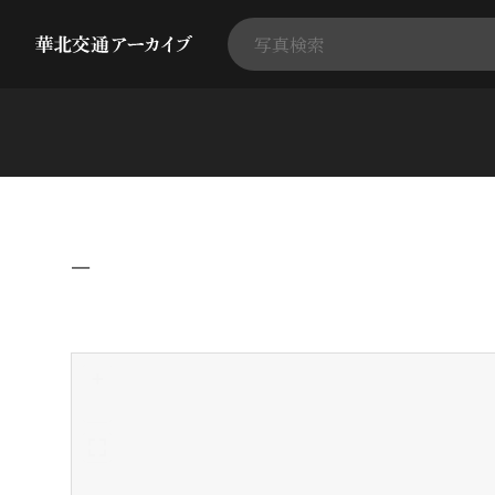
−
+
-