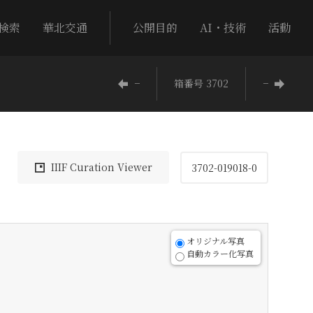
検索
華北交通
公開目的
AI・技術
活動
−
箱番号 3702
−
IIIF Curation Viewer
3702-019018-0
オリジナル写真
自動カラー化写真