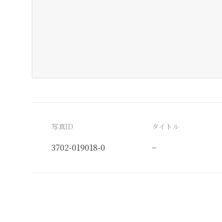
写真ID
タイトル
3702-019018-0
−
分類番号
検閲印