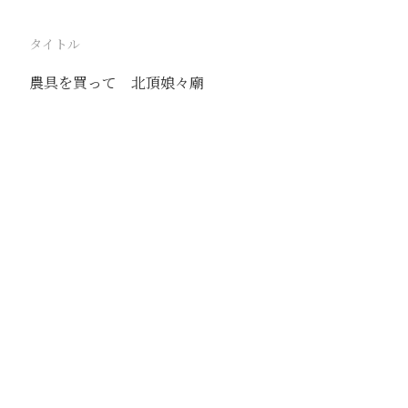
タイトル
農具を買って 北頂娘々廟
駅
北京
路線
京古線
京包線
大台線
通州東站線
撮影年月
1939年6月