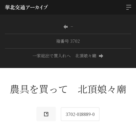
−
箱番号 3702
一家総出で買入れへ 北頂娘々廟
農具を買って 北頂娘々廟
3702-018889-0