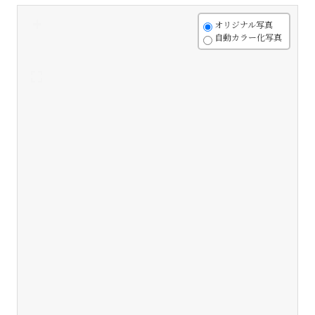
+
オリジナル写真
自動カラー化写真
-