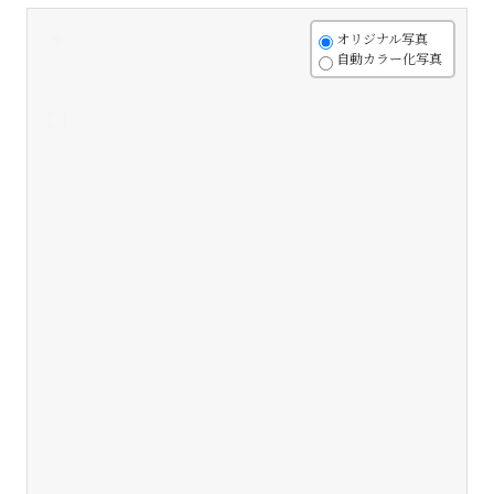
+
オリジナル写真
自動カラー化写真
-