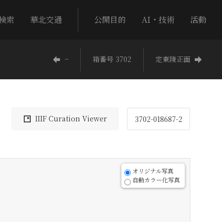
検索
華北交通
公開目的
AI・技術
活動
−
箱番号 3702
定東陵正面
IIIF Curation Viewer
3702-018687-2
オリジナル写真
自動カラー化写真