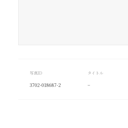
写真ID
タイトル
3702-018687-2
−
分類番号
検閲印