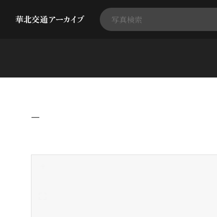
−
+
-