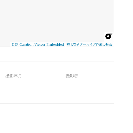
IIIF Curation Viewer Embedded
|
華北交通アーカイブ作成委員会
撮影年月
撮影者
備考