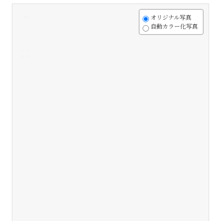
+
オリジナル写真
自動カラー化写真
-