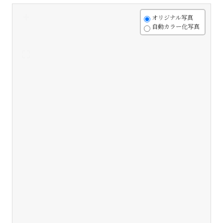
+
オリジナル写真
自動カラー化写真
-