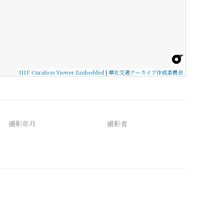
IIIF Curation Viewer Embedded
|
華北交通アーカイブ作成委員会
撮影年月
撮影者
備考