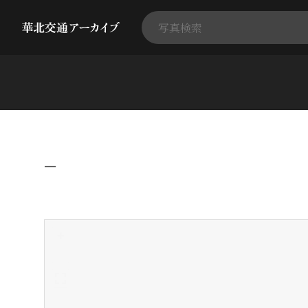
−
+
-