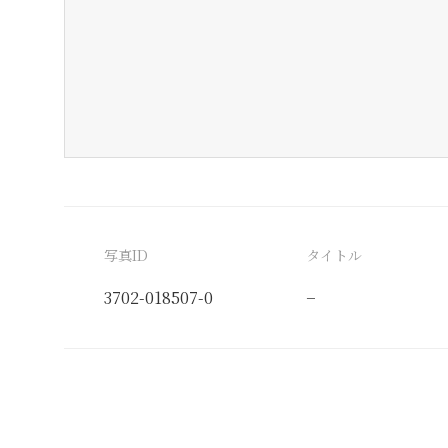
写真ID
タイトル
3702-018507-0
−
分類番号
検閲印