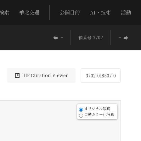
検索
華北交通
公開目的
AI・技術
活動
−
箱番号 3702
−
IIIF Curation Viewer
3702-018507-0
オリジナル写真
自動カラー化写真