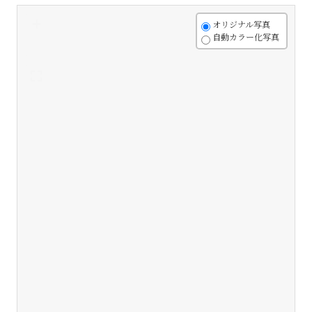
+
オリジナル写真
自動カラー化写真
-