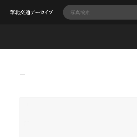
−
+
-