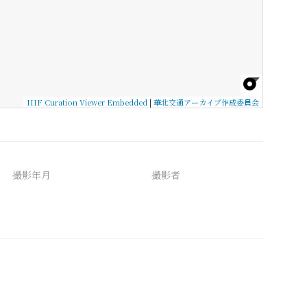
IIIF Curation Viewer Embedded
|
華北交通アーカイブ作成委員会
撮影年月
撮影者
備考