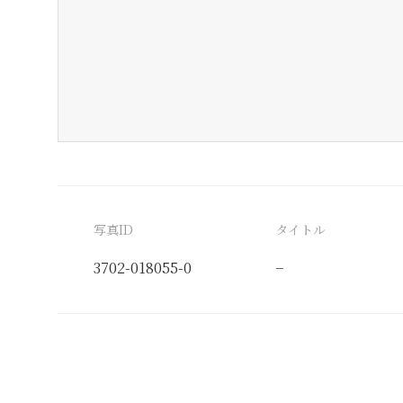
写真ID
タイトル
3702-018055-0
−
分類番号
検閲印