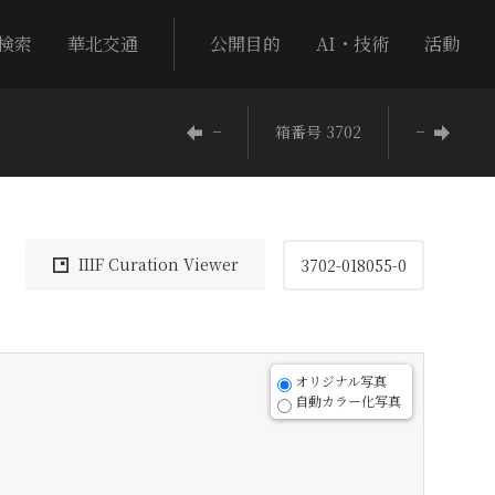
検索
華北交通
公開目的
AI・技術
活動
−
箱番号 3702
−
IIIF Curation Viewer
3702-018055-0
オリジナル写真
自動カラー化写真