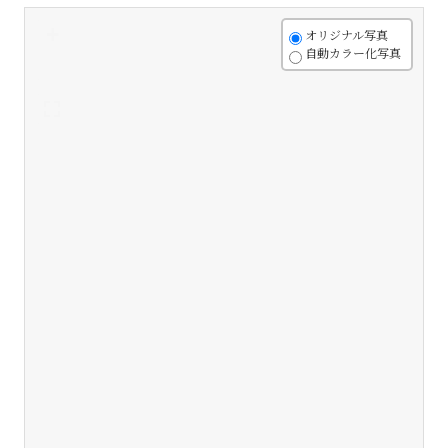
+
オリジナル写真
自動カラー化写真
-