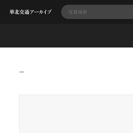
−
+
-