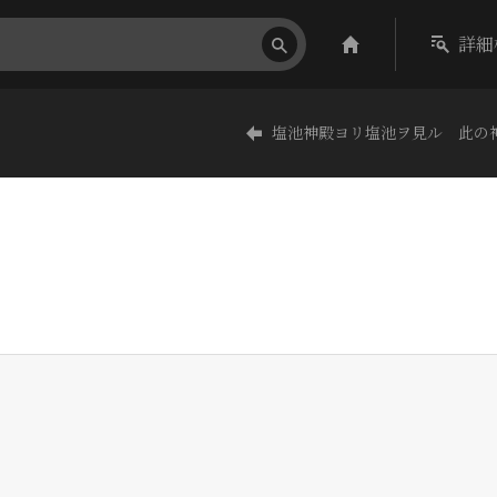
詳細
塩池神殿ヨリ塩池ヲ見ル 此の