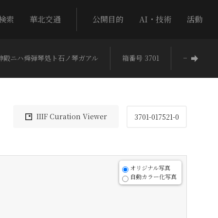
検索
華北交通
公開目的
AI・技術
活動
神殿ニハ舜弾琴処ト石ノ琴ガアル
箱番号 3701
−
IIIF Curation Viewer
3701-017521-0
オリジナル写真
自動カラー化写真