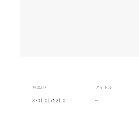
写真ID
タイトル
3701-017521-0
−
分類番号
検閲印