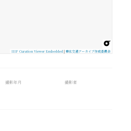
IIIF Curation Viewer Embedded
|
華北交通アーカイブ作成委員会
撮影年月
撮影者
備考