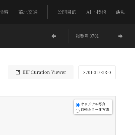
検索
華北交通
公開目的
AI・技術
活動
−
箱番号 3701
−
IIIF Curation Viewer
3701-017313-0
オリジナル写真
自動カラー化写真