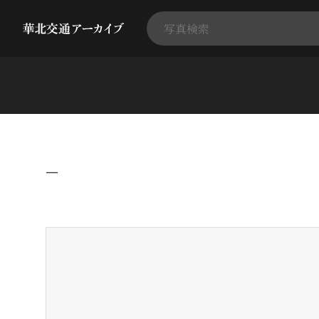
−
+
-