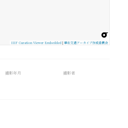
IIIF Curation Viewer Embedded
|
華北交通アーカイブ作成委員会
撮影年月
撮影者
備考