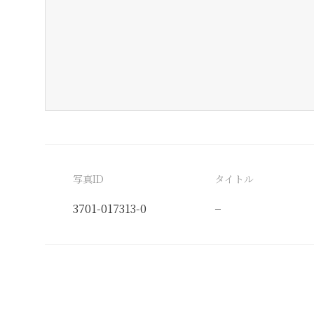
写真ID
タイトル
3701-017313-0
−
分類番号
検閲印