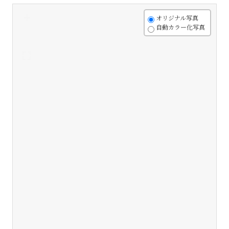
+
オリジナル写真
自動カラー化写真
-