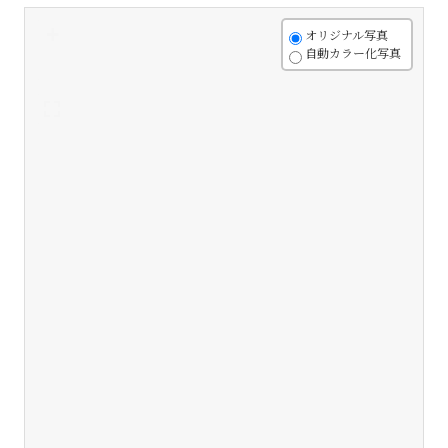
+
オリジナル写真
自動カラー化写真
-