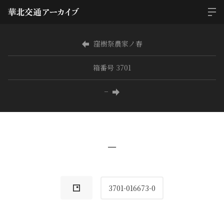
窪樹祭農家ノ春
箱番号 3701
−
−
3701-016673-0