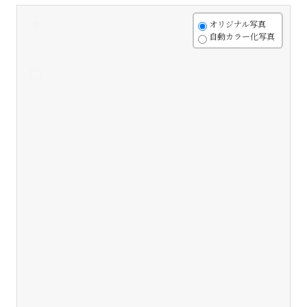
+
オリジナル写真
自動カラー化写真
-