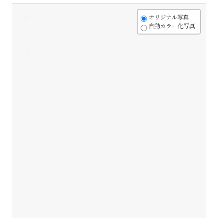
+
オリジナル写真
自動カラー化写真
-