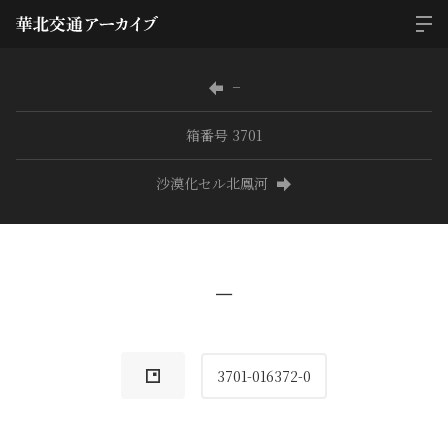
−
箱番号 3701
沙漠化セル北鳳河
−
3701-016372-0