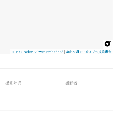
IIIF Curation Viewer Embedded
|
華北交通アーカイブ作成委員会
撮影年月
撮影者
備考