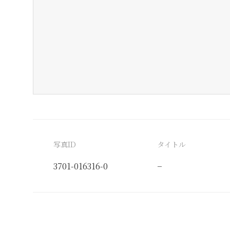
写真ID
タイトル
3701-016316-0
−
分類番号
検閲印