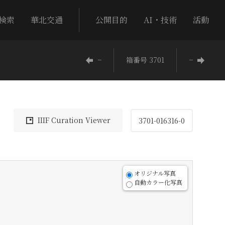
検索
華北交通
公開目的
AI・技術
活動
−
箱番号 3701
−
IIIF Curation Viewer
3701-016316-0
オリジナル写真
自動カラー化写真