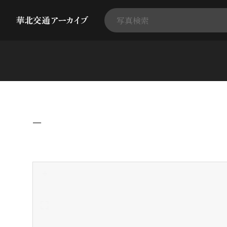
−
+
-