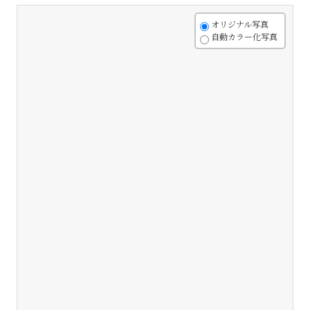
+
オリジナル写真
自動カラー化写真
-