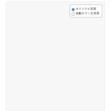
+
オリジナル写真
自動カラー化写真
-