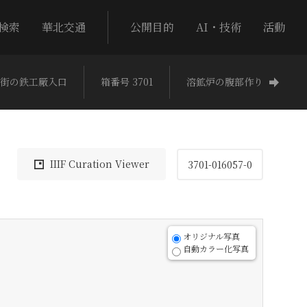
検索
華北交通
公開目的
AI・技術
活動
街の鉄工厰入口
箱番号 3701
溶鉱炉の腹部作り
IIIF Curation Viewer
3701-016057-0
オリジナル写真
自動カラー化写真