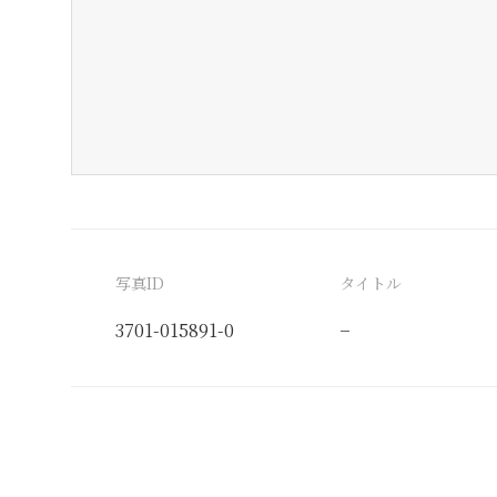
写真ID
タイトル
3701-015891-0
−
分類番号
検閲印