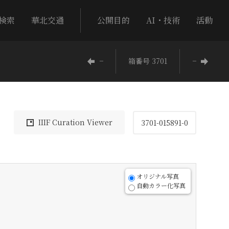
検索
華北交通
公開目的
AI・技術
活動
−
箱番号 3701
−
IIIF Curation Viewer
3701-015891-0
オリジナル写真
自動カラー化写真