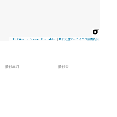
IIIF Curation Viewer Embedded
|
華北交通アーカイブ作成委員会
撮影年月
撮影者
備考