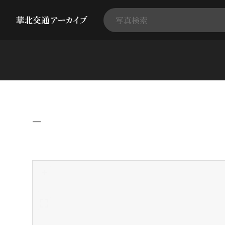
−
+
-