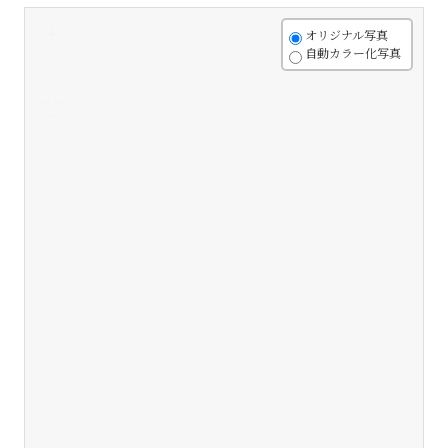
+
オリジナル写真
自動カラー化写真
-