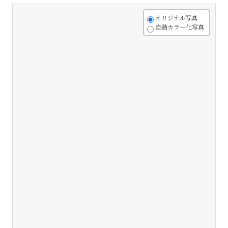
+
オリジナル写真
自動カラー化写真
-