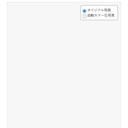
+
オリジナル写真
自動カラー化写真
-