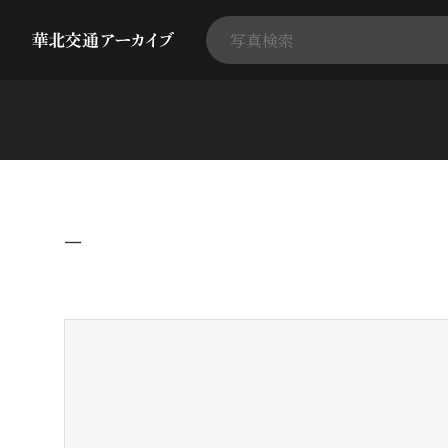
−
+
-