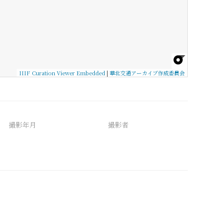
IIIF Curation Viewer Embedded
|
華北交通アーカイブ作成委員会
撮影年月
撮影者
備考