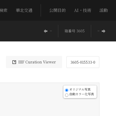
検索
華北交通
公開目的
AI・技術
活動
−
箱番号 3605
−
IIIF Curation Viewer
3605-015533-0
オリジナル写真
自動カラー化写真