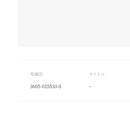
写真ID
タイトル
3605-015533-0
−
分類番号
検閲印