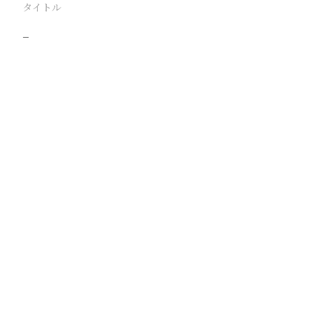
タイトル
−
駅
路線
撮影年月
撮影者