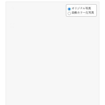
+
オリジナル写真
自動カラー化写真
-