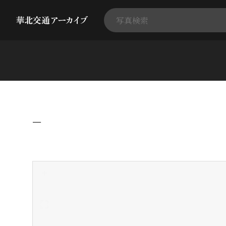
−
+
-