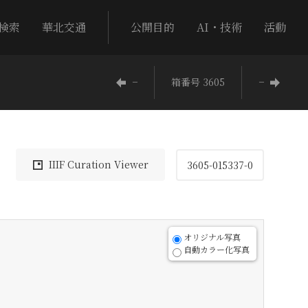
検索
華北交通
公開目的
AI・技術
活動
−
箱番号 3605
−
IIIF Curation Viewer
3605-015337-0
オリジナル写真
自動カラー化写真