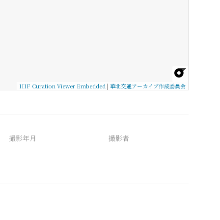
IIIF Curation Viewer Embedded
|
華北交通アーカイブ作成委員会
撮影年月
撮影者
備考