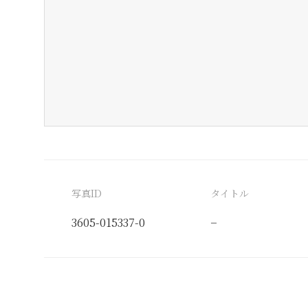
写真ID
タイトル
3605-015337-0
−
分類番号
検閲印