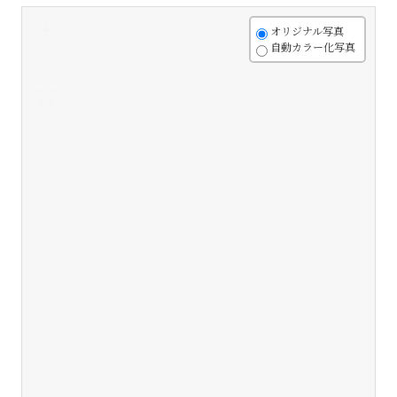
+
オリジナル写真
自動カラー化写真
-