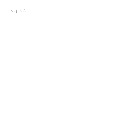
タイトル
−
駅
路線
撮影年月
撮影者