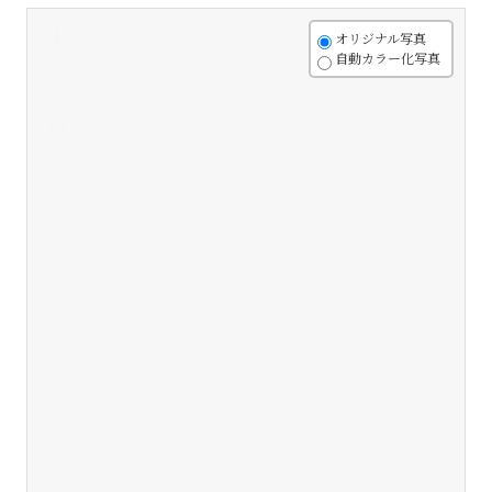
+
オリジナル写真
自動カラー化写真
-