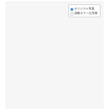
+
オリジナル写真
自動カラー化写真
-