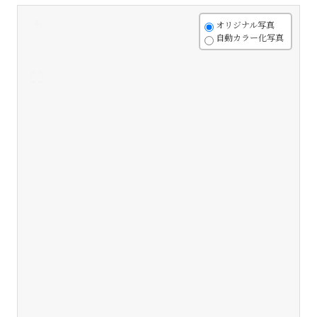
+
オリジナル写真
自動カラー化写真
-