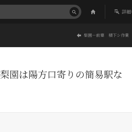
詳細
梨園－前寨 積下シ作業
梨園は陽方口寄りの簡易駅な