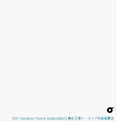
IIIF Curation Viewer Embedded
|
華北交通アーカイブ作成委員会