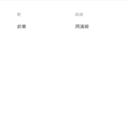
駅
路線
前寨
同蒲線
送付先
使用目的