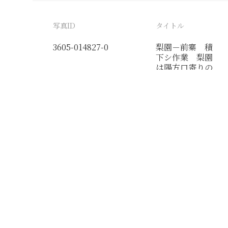
写真ID
タイトル
3605-014827-0
梨園－前寨 積
下シ作業 梨園
は陽方口寄りの
簡易駅なり
分類番号
検閲印
軍報道課
19390616伊藤,
軍報道課
19400612清都