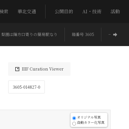
検索
華北交通
公開目的
AI・技術
活動
 梨園は陽方口寄りの簡易駅なり
箱番号 3605
−
IIIF Curation Viewer
3605-014827-0
オリジナル写真
自動カラー化写真