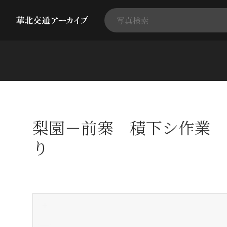
梨園－前寨 積下シ作業 
り
+
-