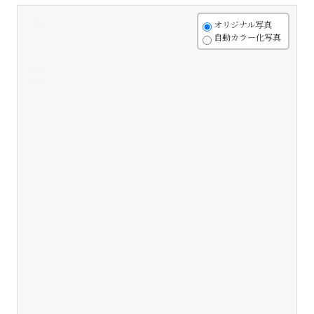
+
オリジナル写真
自動カラー化写真
-