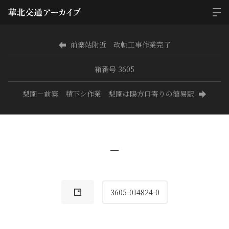
前寨站附近 改軌工事作業完了
箱番号 3605
梨園－前寨 積下シ作業 梨園は陽方口寄りの簡易駅
−
3605-014824-0