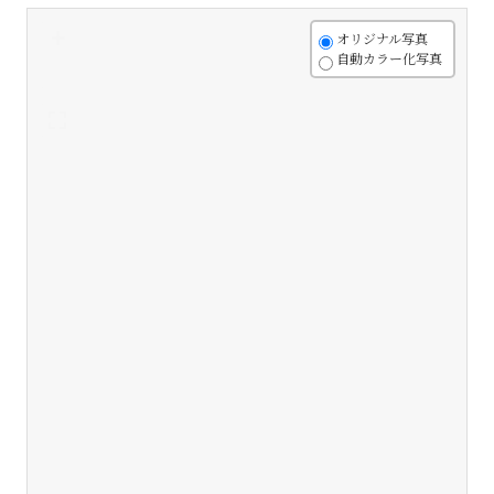
+
オリジナル写真
自動カラー化写真
-