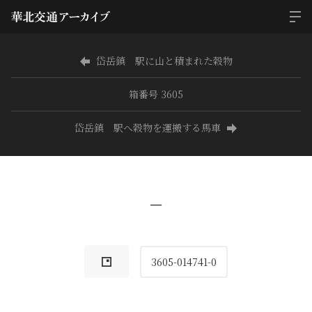
岱岳鎮 駅に山と積まれた穀物
箱番号 3605
岱岳鎮 駅へ穀物を運搬する馬車
−
3605-014741-0