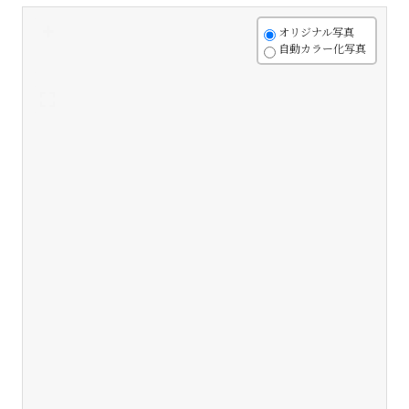
+
オリジナル写真
自動カラー化写真
-