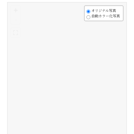
+
オリジナル写真
自動カラー化写真
-