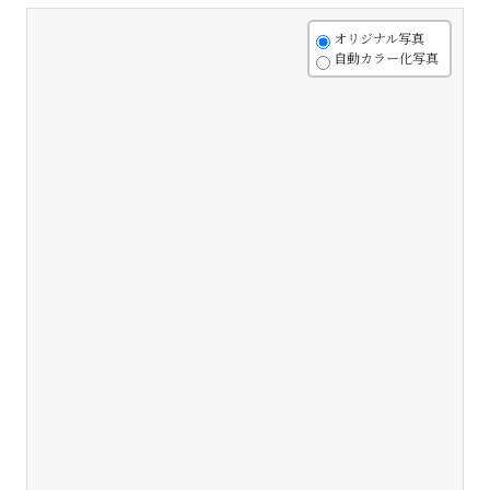
+
オリジナル写真
自動カラー化写真
-