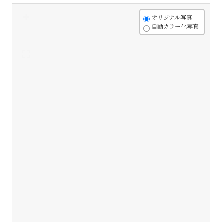
+
オリジナル写真
自動カラー化写真
-