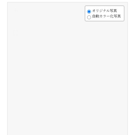
+
オリジナル写真
自動カラー化写真
-