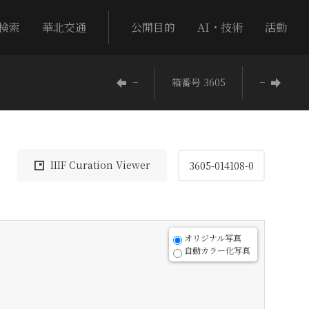
検索
華北交通
公開目的
AI・技術
活動
−
箱番号 3605
−
IIIF Curation Viewer
3605-014108-0
オリジナル写真
自動カラー化写真