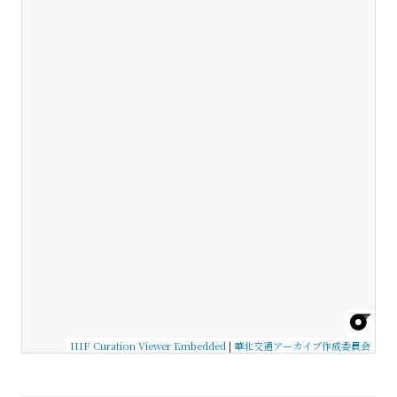
IIIF Curation Viewer Embedded
|
華北交通アーカイブ作成委員会