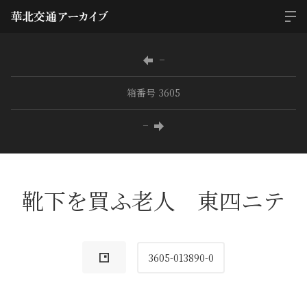
−
箱番号 3605
−
靴下を買ふ老人 東四ニテ
3605-013890-0