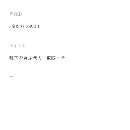
写真ID
3605-013890-0
タイトル
靴下を買ふ老人 東四ニテ
駅
北京
路線
京古線
京包線
大台線
通州東站線