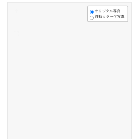
+
オリジナル写真
自動カラー化写真
-