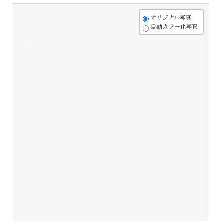
+
オリジナル写真
自動カラー化写真
-